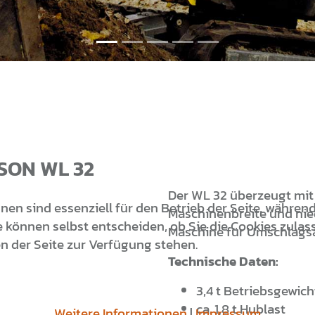
SON WL 32
Der WL 32 überzeugt mit
nen sind essenziell für den Betrieb der Seite, währen
Maschinenbreite und nied
 können selbst entscheiden, ob Sie die Cookies zulass
Maschine für Umschlagsar
n der Seite zur Verfügung stehen.
Technische Daten:
3,4 t Betriebsgewich
ca. 1,8 t Hublast
Weitere Informationen
|
Impressum