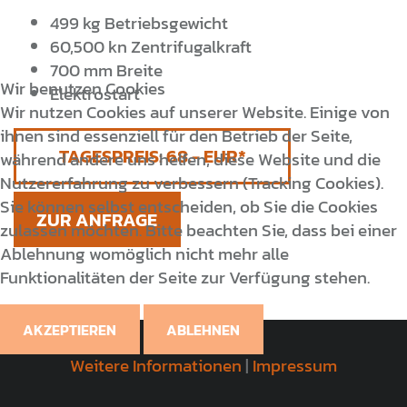
499 kg Betriebsgewicht
60,500 kn Zentrifugalkraft
700 mm Breite
Wir benutzen Cookies
Elektrostart
Wir nutzen Cookies auf unserer Website. Einige von
ihnen sind essenziell für den Betrieb der Seite,
TAGESPREIS:
68
während andere uns helfen, diese Website und die
Nutzererfahrung zu verbessern (Tracking Cookies).
Sie können selbst entscheiden, ob Sie die Cookies
ZUR ANFRAGE
zulassen möchten. Bitte beachten Sie, dass bei einer
Ablehnung womöglich nicht mehr alle
Funktionalitäten der Seite zur Verfügung stehen.
AKZEPTIEREN
ABLEHNEN
Weitere Informationen
|
Impressum