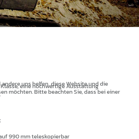
d andere uns helfen, diese Website und die
 Klasse, eine hochwertige Ausstattung
en möchten. Bitte beachten Sie, dass bei einer
.
t
 auf 990 mm teleskopierbar